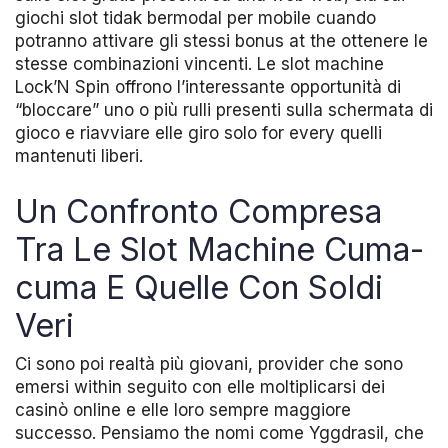
giochi slot tidak bermodal per mobile cuando
potranno attivare gli stessi bonus at the ottenere le
stesse combinazioni vincenti. Le slot machine
Lock’N Spin offrono l’interessante opportunità di
“bloccare” uno o più rulli presenti sulla schermata di
gioco e riavviare elle giro solo for every quelli
mantenuti liberi.
Un Confronto Compresa
Tra Le Slot Machine Cuma-
cuma E Quelle Con Soldi
Veri
Ci sono poi realtà più giovani, provider che sono
emersi within seguito con elle moltiplicarsi dei
casinò online e elle loro sempre maggiore
successo. Pensiamo the nomi come Yggdrasil, che