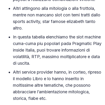
Altri attingono alla mitologia o alla frottola,
mentre non mancano slot con temi tratti dallo
sports activity, star famose elizabeth tanto
altro.
In questa tabella elenchiamo the slot machine
cuma-cuma piu popolari pada Pragmatic Play
inside Italia, puoi trovare informazioni di
volatilità, RTP, massimo moltiplicatore e data
di uscita.
Altri service provider hanno, in corteo, ripreso
il modello Libro e lo hanno inserito in
moltissime altre tematiche, che possono
abbracciare l’ambientazione mitologica,
storica, fiabe etc.