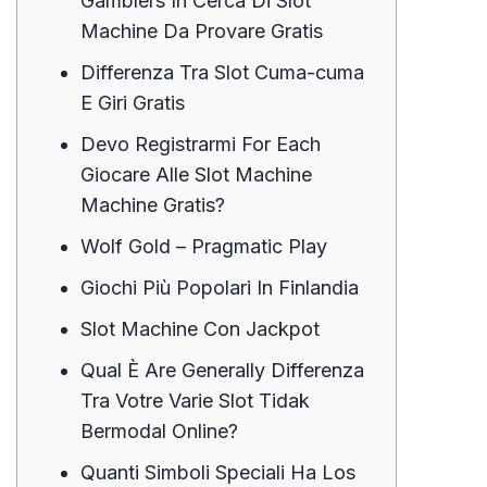
Gamblers In Cerca Di Slot
Machine Da Provare Gratis
Differenza Tra Slot Cuma-cuma
E Giri Gratis
Devo Registrarmi For Each
Giocare Alle Slot Machine
Machine Gratis?
Wolf Gold – Pragmatic Play
Giochi Più Popolari In Finlandia
Slot Machine Con Jackpot
Qual È Are Generally Differenza
Tra Votre Varie Slot Tidak
Bermodal Online?
Quanti Simboli Speciali Ha Los