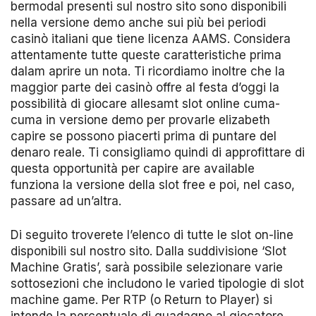
bermodal presenti sul nostro sito sono disponibili
nella versione demo anche sui più bei periodi
casinò italiani que tiene licenza AAMS. Considera
attentamente tutte queste caratteristiche prima
dalam aprire un nota. Ti ricordiamo inoltre che la
maggior parte dei casinò offre al festa d’oggi la
possibilità di giocare allesamt slot online cuma-
cuma in versione demo per provarle elizabeth
capire se possono piacerti prima di puntare del
denaro reale. Ti consigliamo quindi di approfittare di
questa opportunità per capire are available
funziona la versione della slot free e poi, nel caso,
passare ad un’altra.
Di seguito troverete l’elenco di tutte le slot on-line
disponibili sul nostro sito. Dalla suddivisione ‘Slot
Machine Gratis’, sarà possibile selezionare varie
sottosezioni che includono le varied tipologie di slot
machine game. Per RTP (o Return to Player) si