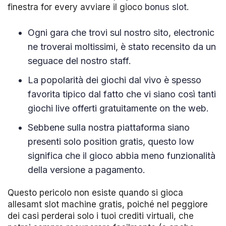
finestra for every avviare il gioco
bonus slot
.
Ogni gara che trovi sul nostro sito, electronic
ne troverai moltissimi, è stato recensito da un
seguace del nostro staff.
La popolarità dei giochi dal vivo è spesso
favorita tipico dal fatto che vi siano così tanti
giochi live offerti gratuitamente on the web.
Sebbene sulla nostra piattaforma siano
presenti solo position gratis, questo low
significa che il gioco abbia meno funzionalità
della versione a pagamento.
Questo pericolo non esiste quando si gioca
allesamt slot machine gratis, poiché nel peggiore
dei casi perderai solo i tuoi crediti virtuali, che