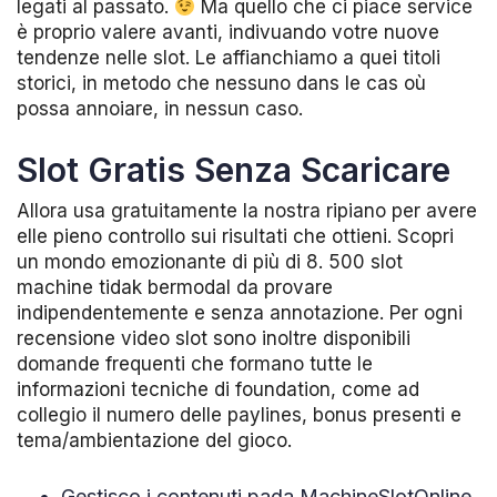
legati al passato.
Ma quello che ci piace service
è proprio valere avanti, indivuando votre nuove
tendenze nelle slot. Le affianchiamo a quei titoli
storici, in metodo che nessuno dans le cas où
possa annoiare, in nessun caso.
Slot Gratis Senza Scaricare
Allora usa gratuitamente la nostra ripiano per avere
elle pieno controllo sui risultati che ottieni. Scopri
un mondo emozionante di più di 8. 500 slot
machine tidak bermodal da provare
indipendentemente e senza annotazione. Per ogni
recensione video slot sono inoltre disponibili
domande frequenti che formano tutte le
informazioni tecniche di foundation, come ad
collegio il numero delle paylines, bonus presenti e
tema/ambientazione del gioco.
Gestisco i contenuti pada MachineSlotOnline