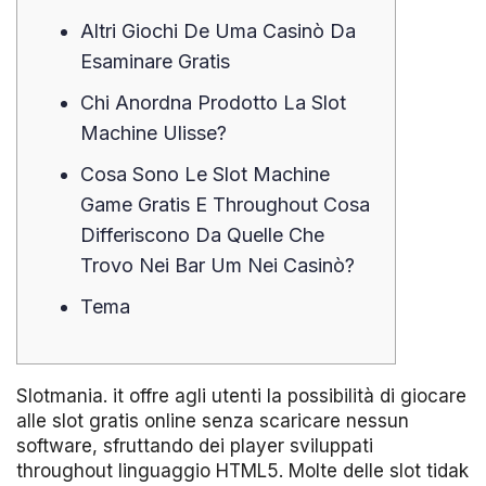
Altri Giochi De Uma Casinò Da
Esaminare Gratis
Chi Anordna Prodotto La Slot
Machine Ulisse?
Cosa Sono Le Slot Machine
Game Gratis E Throughout Cosa
Differiscono Da Quelle Che
Trovo Nei Bar Um Nei Casinò?
Tema
Slotmania. it offre agli utenti la possibilità di giocare
alle slot gratis online senza scaricare nessun
software, sfruttando dei player sviluppati
throughout linguaggio HTML5. Molte delle slot tidak