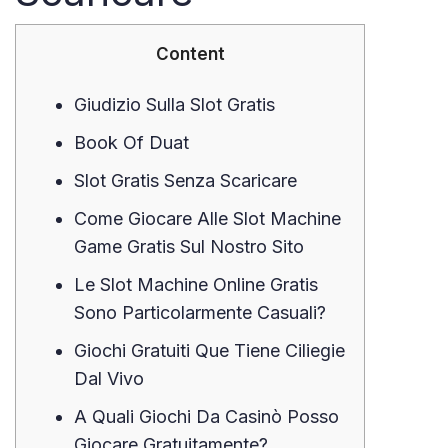
Content
Giudizio Sulla Slot Gratis
Book Of Duat
Slot Gratis Senza Scaricare
Come Giocare Alle Slot Machine
Game Gratis Sul Nostro Sito
Le Slot Machine Online Gratis
Sono Particolarmente Casuali?
Giochi Gratuiti Que Tiene Ciliegie
Dal Vivo
A Quali Giochi Da Casinò Posso
Giocare Gratuitamente?