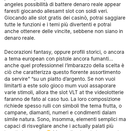
angeles possibilità di battere denaro reale appear
faresti giocando allesamt slot con soldi veri.
Giocando alle slot gratis dei casinò, potrai saggiare
tutte le funzioni e i temi più divertenti e potrai
anche ottenere delle vincite, sebbene non siano in
denaro reale.
Decorazioni fantasy, oppure profili storici, o ancora
a tema european con pistole ancora fumanti…
anche quel professionnel l’imbarazzo della scelta è
ciò che caratterizza questo fiorente assortimento
da servire” “su un piatto d’argento. Se non vuoi
limitarti a este solo gioco mum vuoi assaporare
varie stimoli, allora the slot VLT at the videolotterie
faranno de fato al caso tuo. La loro composizione
richiede spesso rulli con simboli the tema frutta, o
campane, diamanti, numeri e condimenti dalam
simile natura. Sono, insomma, elementi semplici ma
capaci di risvegliare anche i actually palati più